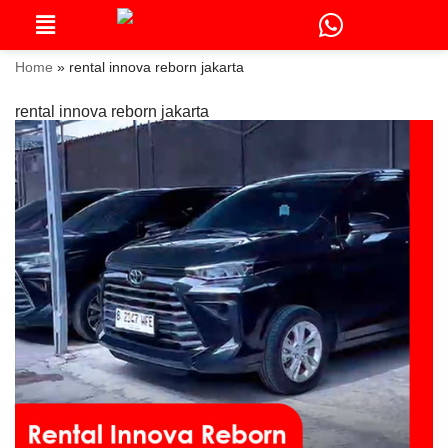
Skip
to
Home
»
rental innova reborn jakarta
content
rental innova reborn jakarta